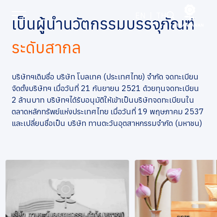
การเปลี่ยนแปลงและพัฒนาการที่
EN
|
TH
เป็นผู้นำนวัตกรรมบรรจุภัณฑ์
สำคัญ
ระดับสากล
หน้าหลัก
บริษัทฯเดิมชื่อ บริษัท โบลเทค (ประเทศไทย) จำกัด จดทะเบียน
เกี่ยวกับเรา
จัดตั้งบริษัทฯ เมื่อวันที่ 21 กันยายน 2521 ด้วยทุนจดทะเบียน
2 ล้านบาท บริษัทฯได้รับอนุมัติให้เข้าเป็นบริษัทจดทะเบียนใน
ธุรกิจของเรา
ตลาดหลักทรัพย์แห่งประเทศไทย เมื่อวันที่ 19 พฤษภาคม 2537
และเปลี่ยนชื่อเป็น บริษัท ทานตะวันอุตสาหกรรมจำกัด (มหาชน)
แบรนด์ของเรา
นักลงทุนสัมพันธ์
การพัฒนาอย่างยั่งยืน