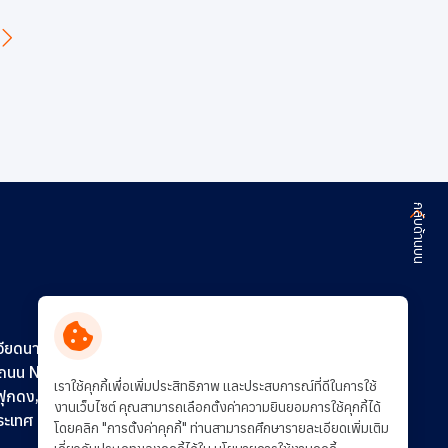
กลับด้านบน
ติดต่อเรา
ร่วมงานกับเรา
วียดนาม)
0 ถนน N16
การพัฒนาอย่างยั่งยืน
เราใช้คุกกี้เพื่อเพิ่มประสิทธิภาพ และประสบการณ์ที่ดีในการใช้
ฟุกดง,
งานเว็บไซต์ คุณสามารถเลือกตั้งค่าความยินยอมการใช้คุกกี้ได้
ประเทศ
โดยคลิก "การตั้งค่าคุกกี้" ท่านสามารถศึกษารายละเอียดเพิ่มเติม