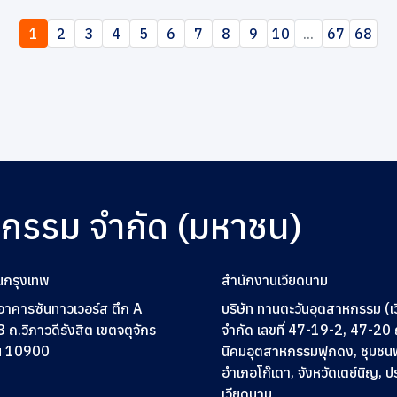
1
2
3
4
5
6
7
8
9
10
...
67
68
หกรรม จำกัด (มหาชน)
นกรุงเทพ
สำนักงานเวียดนาม
2 อาคารซันทาวเวอร์ส ตึก A
บริษัท ทานตะวันอุตสาหกรรม (เ
3
ถ.วิภาวดีรังสิต เขตจตุจักร
จำกัด เลขที่ 47-19-2, 47-2
ฯ 10900
นิคมอุตสาหกรรมฟุกดง, ชุมชน
อำเภอโก๊เดา, จังหวัดเตย์นิญ, 
เวียดนาม