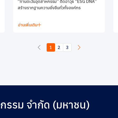
“ทานตะวันอุตสาหกรรม” ติดอาวุธ “ESG DNA”
สร้างรากฐานความยั่งยืนทั่วทั้งองค์กร
อ่านเพิ่มเติม
1
2
3
หกรรม จำกัด (มหาชน)