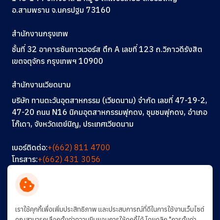
อ.สามพราน จ.นครปฐม 73160
สำนักงานกรุงเทพ
ชั้นที่ 32 อาคารซันทาวเวอร์ส ตึก A
เลขที่ 123
ถ.วิภาวดีรังสิต
เขตจตุจักร กรุงเทพฯ 10900
สำนักงานเวียดนาม
บริษัท ทานตะวันอุตสาหกรรม (เวียดนาม) จำกัด เลขที่ 47-19-2,
47-20 ถนน N16 นิคมอุตสาหกรรมฟุกดง, ชุมชนฟุกดง, อำเภอ
โก๊เดา, จังหวัดเตย์นิญ, ประเทศเวียดนาม
เบอร์ติดต่อ:
+(662) 811 4700
โทรสาร:
+(662) 431 3056
อีเมล:
info@thantawan.com
ติดต่อเรา
ร่วมงานกับเรา
การพัฒนาอย่างยั่งยืน
เราใช้คุกกี้เพื่อเพิ่มประสิทธิภาพ และประสบการณ์ที่ดีในการใช้งานเว็บไซต์
คุณสามารถเลือกตั้งค่าความยินยอมการใช้คุกกี้ได้ โดยคลิก "การตั้งค่า