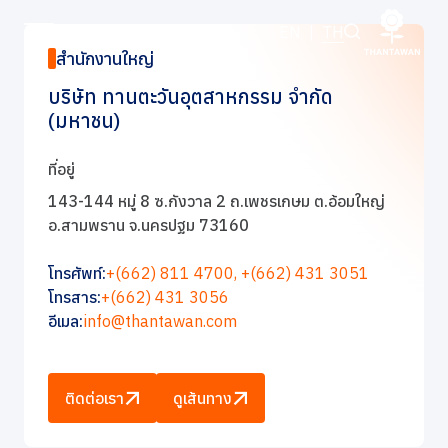
ติดต่อเรา
EN
|
TH
สำนักงานใหญ่
บริษัท ทานตะวันอุตสาหกรรม จำกัด
หน้าหลัก
(มหาชน)
เกี่ยวกับเรา
ที่อยู่
143-144 หมู่ 8 ซ.กังวาล 2 ถ.เพชรเกษม ต.อ้อมใหญ่
ธุรกิจของเรา
อ.สามพราน จ.นครปฐม 73160
โทรศัพท์:
+(662) 811 4700,
+(662) 431 3051
แบรนด์ของเรา
โทรสาร:
+(662) 431 3056
อีเมล:
info@thantawan.com
นักลงทุนสัมพันธ์
การพัฒนาอย่างยั่งยืน
ติดต่อเรา
ดูเส้นทาง