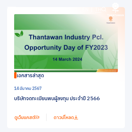
เอกสารนำเสนอ และเว็บแคสต์
EN
|
TH
หน้าหลัก
เกี่ยวกับเรา
ธุรกิจของเรา
เอกสารล่าสุด
แบรนด์ของเรา
14 มีนาคม 2567
บริษัทจดทะเบียนพบผู้ลงทุน ประจำปี 2566
นักลงทุนสัมพันธ์
การพัฒนาอย่างยั่งยืน
ดูเว็บแคสต์
ดาวน์โหลด