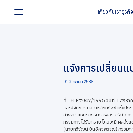
เกี่ยวกับเรา
ธุรก
เกี่ยวกับเรา
ธุรกิจของเรา
แจ้งการเปลี่ยน
แบรนด์ของเรา
01 สิงหาคม 2538
นักลงทุนสัมพันธ์
ที่ THIP#047/1995 วันที่ 1 สิงหา
และผู้จัดการ ตลาดหลักทรัพย์แห่งประ
การพัฒนาอย่างยั่งยืน
ดำรงตำแหน่งกรรมการของ บริษัท ทาน
กรรมการได้รับทราบ โดยจะมี ผลตั้งแต
การกำกับดูแลกิจการที่ดี
(นายทวีวัฒน์ ยินอัศวพรรณ) กรรมก