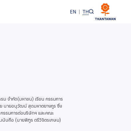
EN
|
TH
รรม จำกัด(มหาชน) เรียน กรรมการ
ย นายอนุวัฒน์ สุดมหาตยางกูร ซึ่ง
็นกรรมการต่อบริษัทฯ และคณะ
นับถือ (นายพิฑูร ตรีวิจิตรเกษม)