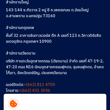
สำนักงานใหญ่
143-144 ซ.กังวาล 2 หมู่ 8 ถ.เพชรเกษม ต.อ้อมใหญ่
อ.สามพราน จ.นครปฐม 73160
สำนักงานกรุงเทพ
ชั้นที่ 32 อาคารซันทาวเวอร์ส ตึก A
เลขที่ 123
ถ.วิภาวดีรังสิต
เขตจตุจักร กรุงเทพฯ 10900
สำนักงานเวียดนาม
บริษัท ทานตะวันอุตสาหกรรม (เวียดนาม) จำกัด เลขที่ 47-19-2,
47-20 ถนน N16 นิคมอุตสาหกรรมฟุกดง, ชุมชนฟุกดง, อำเภอ
โก๊เดา, จังหวัดเตย์นิญ, ประเทศเวียดนาม
เบอร์ติดต่อ:
+(662) 811 4700
โทรสาร:
+(662) 431 3056
อีเมล:
info@thantawan.com
ติดต่อเรา
ร่วมงานกับเรา