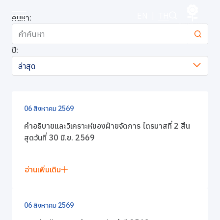
ข่าวแจ้งตลาดหลักทรัพย์
EN
|
TH
ค้นหา:
ปี:
หน้าหลัก
ล่าสุด
เกี่ยวกับเรา
ธุรกิจของเรา
06 สิงหาคม 2569
คำอธิบายและวิเคราะห์ของฝ่ายจัดการ ไตรมาสที่ 2 สิ้น
แบรนด์ของเรา
สุดวันที่ 30 มิ.ย. 2569
นักลงทุนสัมพันธ์
อ่านเพิ่มเติม
การพัฒนาอย่างยั่งยืน
06 สิงหาคม 2569