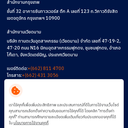
สำนักงานกรุงเทพ
ชั้นที่ 32 อาคารซันทาวเวอร์ส ตึก A
เลขที่ 123
ถ.วิภาวดีรังสิต
เขตจตุจักร กรุงเทพฯ 10900
สำนักงานเวียดนาม
บริษัท ทานตะวันอุตสาหกรรม (เวียดนาม) จำกัด เลขที่ 47-19-2,
47-20 ถนน N16 นิคมอุตสาหกรรมฟุกดง, ชุมชนฟุกดง, อำเภอ
โก๊เดา, จังหวัดเตย์นิญ, ประเทศเวียดนาม
เบอร์ติดต่อ:
+(662) 811 4700
โทรสาร:
+(662) 431 3056
อีเมล:
info@thantawan.com
ติดต่อเรา
ร่วมงานกับเรา
การพัฒนาอย่างยั่งยืน
เราใช้คุกกี้เพื่อเพิ่มประสิทธิภาพ และประสบการณ์ที่ดีในการใช้งานเว็บไซต์
คุณสามารถเลือกตั้งค่าความยินยอมการใช้คุกกี้ได้ โดยคลิก "การตั้งค่า
คุกกี้" ท่านสามารถศึกษารายละเอียดเพิ่มเติมเกี่ยวกับประเภทของคุกกี้ได้
ใน
นโยบายการใช้งานคุกกี้