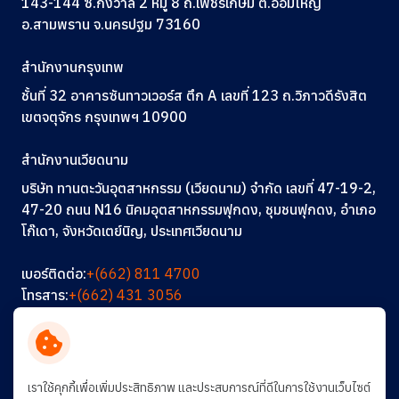
143-144 ซ.กังวาล 2 หมู่ 8 ถ.เพชรเกษม ต.อ้อมใหญ่
อ.สามพราน จ.นครปฐม 73160
สำนักงานกรุงเทพ
ชั้นที่ 32 อาคารซันทาวเวอร์ส ตึก A
เลขที่ 123
ถ.วิภาวดีรังสิต
เขตจตุจักร กรุงเทพฯ 10900
สำนักงานเวียดนาม
บริษัท ทานตะวันอุตสาหกรรม (เวียดนาม) จำกัด เลขที่ 47-19-2,
47-20 ถนน N16 นิคมอุตสาหกรรมฟุกดง, ชุมชนฟุกดง, อำเภอ
โก๊เดา, จังหวัดเตย์นิญ, ประเทศเวียดนาม
เบอร์ติดต่อ:
+(662) 811 4700
โทรสาร:
+(662) 431 3056
อีเมล:
info@thantawan.com
ติดต่อเรา
ร่วมงานกับเรา
การพัฒนาอย่างยั่งยืน
เราใช้คุกกี้เพื่อเพิ่มประสิทธิภาพ และประสบการณ์ที่ดีในการใช้งานเว็บไซต์