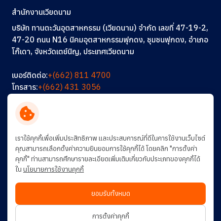
สำนักงานเวียดนาม
บริษัท ทานตะวันอุตสาหกรรม (เวียดนาม) จำกัด เลขที่ 47-19-2,
47-20 ถนน N16 นิคมอุตสาหกรรมฟุกดง, ชุมชนฟุกดง, อำเภอ
โก๊เดา, จังหวัดเตย์นิญ, ประเทศเวียดนาม
เบอร์ติดต่อ:
+(662) 811 4700
โทรสาร:
+(662) 431 3056
อีเมล:
info@thantawan.com
ติดต่อเรา
ร่วมงานกับเรา
การพัฒนาอย่างยั่งยืน
เราใช้คุกกี้เพื่อเพิ่มประสิทธิภาพ และประสบการณ์ที่ดีในการใช้งานเว็บไซต์
คุณสามารถเลือกตั้งค่าความยินยอมการใช้คุกกี้ได้ โดยคลิก "การตั้งค่า
คุกกี้" ท่านสามารถศึกษารายละเอียดเพิ่มเติมเกี่ยวกับประเภทของคุกกี้ได้
ใน
นโยบายการใช้งานคุกกี้
ยอมรับทั้งหมด
© สงวนลิขสิทธิ์ พ.ศ. 2569 บริษัท ทานตะวันอุตสาหกรรม จำกัด (มหาชน)
การตั้งค่าคุกกี้
ข้อกำหนดและเงื่อนไข
นโยบายคุ้มครองข้อมูลส่วนบุคคล
นโยบายการใช้คุกกี้