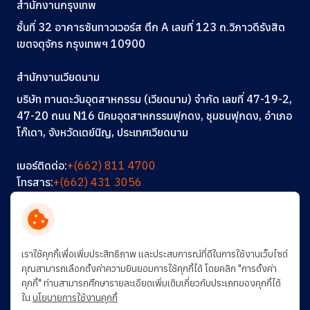
สำนักงานกรุงเทพ
ชั้นที่ 32 อาคารซันทาวเวอร์ส ตึก A
เลขที่ 123
ถ.วิภาวดีรังสิต
เขตจตุจักร กรุงเทพฯ 10900
สำนักงานเวียดนาม
บริษัท ทานตะวันอุตสาหกรรม (เวียดนาม) จำกัด เลขที่ 47-19-2,
47-20 ถนน N16 นิคมอุตสาหกรรมฟุกดง, ชุมชนฟุกดง, อำเภอ
โก๊เดา, จังหวัดเตย์นิญ, ประเทศเวียดนาม
เบอร์ติดต่อ:
+(662) 811 4700
โทรสาร:
+(662) 431 3056
อีเมล:
info@thantawan.com
ติดต่อเรา
ร่วมงานกับเรา
การพัฒนาอย่างยั่งยืน
เราใช้คุกกี้เพื่อเพิ่มประสิทธิภาพ และประสบการณ์ที่ดีในการใช้งานเว็บไซต์
คุณสามารถเลือกตั้งค่าความยินยอมการใช้คุกกี้ได้ โดยคลิก "การตั้งค่า
คุกกี้" ท่านสามารถศึกษารายละเอียดเพิ่มเติมเกี่ยวกับประเภทของคุกกี้ได้
ใน
นโยบายการใช้งานคุกกี้