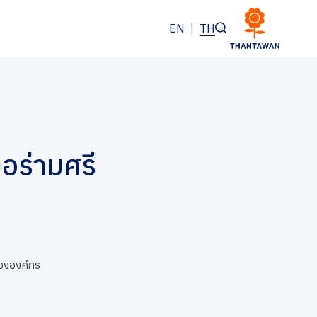
EN
|
TH
งอร่ามศรี
ององค์กร