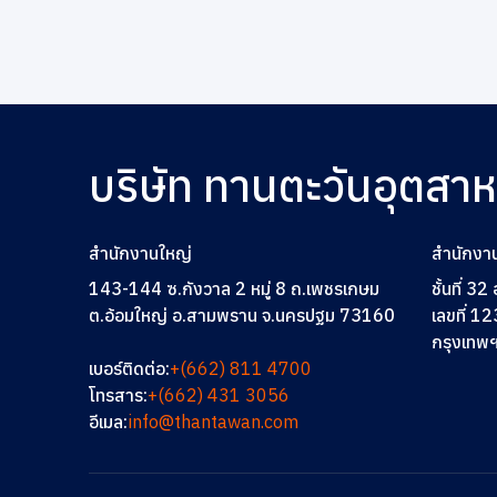
บริษัท ทานตะวันอุตสา
สำนักงานใหญ่
สำนักงา
143-144 ซ.กังวาล 2 หมู่ 8 ถ.เพชรเกษม
ชั้นที่ 3
ต.อ้อมใหญ่ อ.สามพราน จ.นครปฐม 73160
เลขที่ 12
กรุงเทพ
เบอร์ติดต่อ:
+(662) 811 4700
โทรสาร:
+(662) 431 3056
อีเมล:
info@thantawan.com