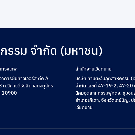
หกรรม จำกัด (มหาชน)
นกรุงเทพ
สำนักงานเวียดนาม
2 อาคารซันทาวเวอร์ส ตึก A
บริษัท ทานตะวันอุตสาหกรรม (เ
3
ถ.วิภาวดีรังสิต เขตจตุจักร
จำกัด เลขที่ 47-19-2, 47-2
ฯ 10900
นิคมอุตสาหกรรมฟุกดง, ชุมชน
อำเภอโก๊เดา, จังหวัดเตย์นิญ, 
เวียดนาม