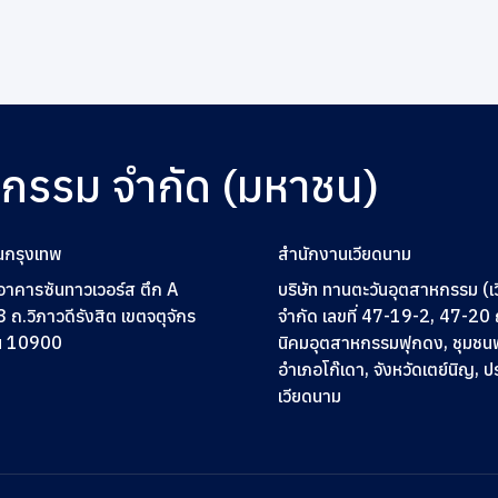
หกรรม จำกัด (มหาชน)
นกรุงเทพ
สำนักงานเวียดนาม
2 อาคารซันทาวเวอร์ส ตึก A
บริษัท ทานตะวันอุตสาหกรรม (เ
3
ถ.วิภาวดีรังสิต เขตจตุจักร
จำกัด เลขที่ 47-19-2, 47-2
ฯ 10900
นิคมอุตสาหกรรมฟุกดง, ชุมชน
อำเภอโก๊เดา, จังหวัดเตย์นิญ, 
เวียดนาม