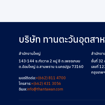
บริษัท ทานตะวันอุตสา
สำนักงานใหญ่
สำนักงา
143-144 ซ.กังวาล 2 หมู่ 8 ถ.เพชรเกษม
ชั้นที่ 3
ต.อ้อมใหญ่ อ.สามพราน จ.นครปฐม 73160
เลขที่ 12
กรุงเทพ
เบอร์ติดต่อ:
+(662) 811 4700
โทรสาร:
+(662) 431 3056
อีเมล:
info@thantawan.com