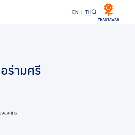
EN
|
TH
งอร่ามศรี
ององค์กร