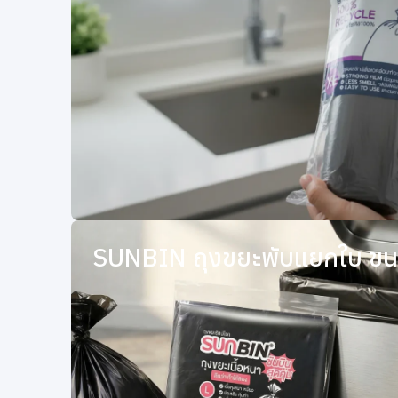
SUNBIN ถุงขยะพับแยกใบ ขนา