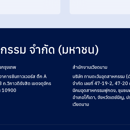
หกรรม จำกัด (มหาชน)
นกรุงเทพ
สำนักงานเวียดนาม
2 อาคารซันทาวเวอร์ส ตึก A
บริษัท ทานตะวันอุตสาหกรรม (เ
3
ถ.วิภาวดีรังสิต เขตจตุจักร
จำกัด เลขที่ 47-19-2, 47-2
ฯ 10900
นิคมอุตสาหกรรมฟุกดง, ชุมชน
อำเภอโก๊เดา, จังหวัดเตย์นิญ, 
เวียดนาม