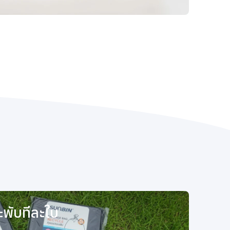
พับทีละใบ