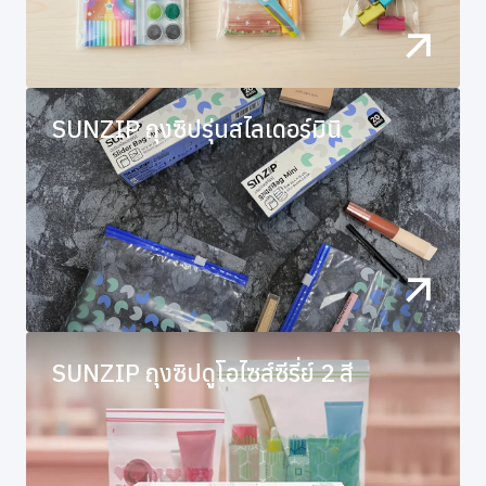
SUNZIP ถุงซิปรุ่นสไลเดอร์มินิ
SUNZIP ถุงซิปดูโอไซส์ซีรี่ย์ 2 สี