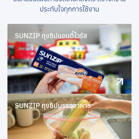
ประทับใจทุกการใช้งาน
SUNZIP ถุงซิปแอนตี้ไวรัส
SUNZIP ถุงซิปบรรจุอาหาร