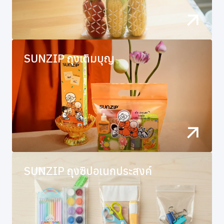
SUNZIP ถุงเติมบุญ
SUNZIP ถุงซิปอเนกประสงค์