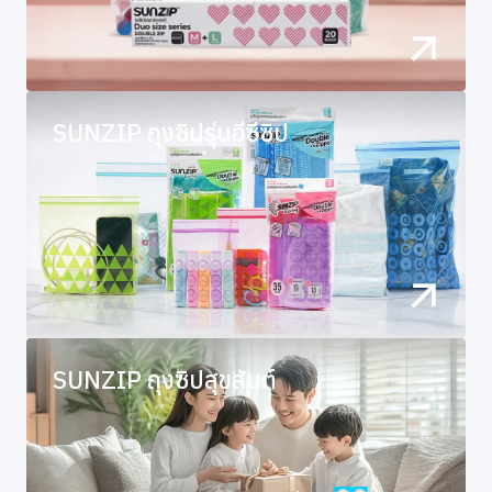
SUNZIP ถุงซิปรุ่นอีซีซิป
SUNZIP ถุงซิปสุขสันต์