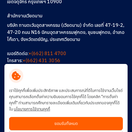
เขตจตุจักร กรุงเทพฯ 10900
สำนักงานเวียดนาม
บริษัท ทานตะวันอุตสาหกรรม (เวียดนาม) จำกัด เลขที่ 47-19-2,
47-20 ถนน N16 นิคมอุตสาหกรรมฟุกดง, ชุมชนฟุกดง, อำเภอ
โก๊เดา, จังหวัดเตย์นิญ, ประเทศเวียดนาม
เบอร์ติดต่อ:
+(662) 811 4700
โทรสาร:
+(662) 431 3056
อีเมล:
info@thantawan.com
ติดต่อเรา
ร่วมงานกับเรา
การพัฒนาอย่างยั่งยืน
เราใช้คุกกี้เพื่อเพิ่มประสิทธิภาพ และประสบการณ์ที่ดีในการใช้งานเว็บไซต์
คุณสามารถเลือกตั้งค่าความยินยอมการใช้คุกกี้ได้ โดยคลิก "การตั้งค่า
คุกกี้" ท่านสามารถศึกษารายละเอียดเพิ่มเติมเกี่ยวกับประเภทของคุกกี้ได้
ใน
นโยบายการใช้งานคุกกี้
ยอมรับทั้งหมด
© สงวนลิขสิทธิ์ พ.ศ. 2569 บริษัท ทานตะวันอุตสาหกรรม จำกัด (มหาชน)