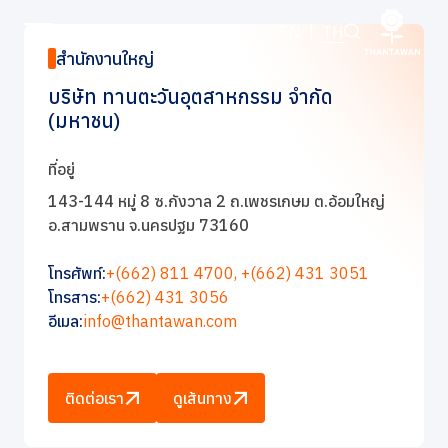
ติดต่อเรา
EN
|
TH
สำนักงานใหญ่
บริษัท ทานตะวันอุตสาหกรรม จำกัด
หน้าหลัก
(มหาชน)
เกี่ยวกับเรา
ที่อยู่
143-144 หมู่ 8 ซ.กังวาล 2 ถ.เพชรเกษม ต.อ้อมใหญ่
ธุรกิจของเรา
อ.สามพราน จ.นครปฐม 73160
โทรศัพท์:
+(662) 811 4700,
+(662) 431 3051
แบรนด์ของเรา
โทรสาร:
+(662) 431 3056
อีเมล:
info@thantawan.com
นักลงทุนสัมพันธ์
การพัฒนาอย่างยั่งยืน
ติดต่อเรา
ดูเส้นทาง