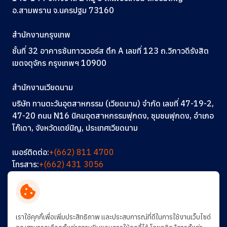
อ.สามพราน จ.นครปฐม 73160
สำนักงานกรุงเทพ
ชั้นที่ 32 อาคารซันทาวเวอร์ส ตึก A
เลขที่ 123
ถ.วิภาวดีรังสิต
เขตจตุจักร กรุงเทพฯ 10900
สำนักงานเวียดนาม
บริษัท ทานตะวันอุตสาหกรรม (เวียดนาม) จำกัด เลขที่ 47-19-2,
47-20 ถนน N16 นิคมอุตสาหกรรมฟุกดง, ชุมชนฟุกดง, อำเภอ
โก๊เดา, จังหวัดเตย์นิญ, ประเทศเวียดนาม
เบอร์ติดต่อ:
+(662) 811 4700
โทรสาร:
+(662) 431 3056
อีเมล:
info@thantawan.com
ติดต่อเรา
ร่วมงานกับเรา
การพัฒนาอย่างยั่งยืน
เราใช้คุกกี้เพื่อเพิ่มประสิทธิภาพ และประสบการณ์ที่ดีในการใช้งานเว็บไซต์