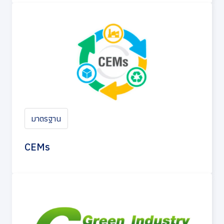
มาตรฐาน
CEMs