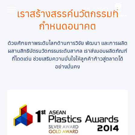
รางวัลแห่งความสำเร็จ
EN
|
TH
เราสร้างสรรค์นวัตกรรม
ที่
กำหนดอนาคต
หน้าหลัก
ด้วยศักยภาพระดับโลกด้านการวิจัย พัฒนา และการผลิต
เกี่ยวกับเรา
ผสานสิทธิบัตรนวัตกรรมระดับสากล
เราส่งมอบผลิตภัณฑ์
ที่โดดเด่น ช่วยเสริมความมั่นใจให้ลูกค้าก้าวสู่ตลาดได้
อย่างมั่นคง
ธุรกิจของเรา
แบรนด์ของเรา
นักลงทุนสัมพันธ์
การพัฒนาอย่างยั่งยืน