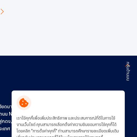
กลับด้านบน
ติดต่อเรา
ร่วมงานกับเรา
วียดนาม)
0 ถนน N16
การพัฒนาอย่างยั่งยืน
เราใช้คุกกี้เพื่อเพิ่มประสิทธิภาพ และประสบการณ์ที่ดีในการใช้
ฟุกดง,
งานเว็บไซต์ คุณสามารถเลือกตั้งค่าความยินยอมการใช้คุกกี้ได้
ประเทศ
โดยคลิก "การตั้งค่าคุกกี้" ท่านสามารถศึกษารายละเอียดเพิ่มเติม