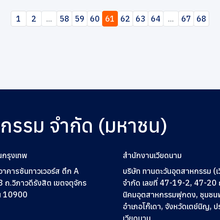
1
2
...
58
59
60
61
62
63
64
...
67
68
หกรรม จำกัด (มหาชน)
นกรุงเทพ
สำนักงานเวียดนาม
2 อาคารซันทาวเวอร์ส ตึก A
บริษัท ทานตะวันอุตสาหกรรม (เ
3
ถ.วิภาวดีรังสิต เขตจตุจักร
จำกัด เลขที่ 47-19-2, 47-2
ฯ 10900
นิคมอุตสาหกรรมฟุกดง, ชุมชน
อำเภอโก๊เดา, จังหวัดเตย์นิญ, 
เวียดนาม