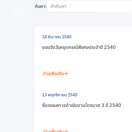
หน้าหลัก
นักลงทุนสัมพันธ์
ข่าวสารและกิจกรรมนักล
ค้นหา:
เกี่ยวกับเรา
ธุรก
ข่าวแจ้งตลาดหลักท
24 ธันวาคม 2540
เกี่ยวกับเรา
ขอแจ้งวันหยุดกรณีพิเศษประจำปี 2540
ธุรกิจของเรา
อ่านเพิ่มเติม
แบรนด์ของเรา
นักลงทุนสัมพันธ์
13 พฤศจิกายน 2540
ชี้แจงผลการดำเนินงานไตรมาส 3 ปี 2540
การพัฒนาอย่างยั่งยืน
การกำกับดูแลกิจการที่ดี
อ่านเพิ่มเติม