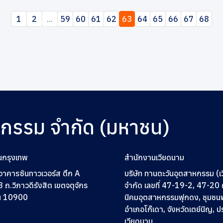
1
2
...
59
60
61
62
63
64
65
66
67
68
หกรรม จำกัด (มหาชน)
นกรุงเทพ
สำนักงานเวียดนาม
2 อาคารซันทาวเวอร์ส ตึก A
บริษัท ทานตะวันอุตสาหกรรม (เ
3
ถ.วิภาวดีรังสิต เขตจตุจักร
จำกัด เลขที่ 47-19-2, 47-2
ฯ 10900
นิคมอุตสาหกรรมฟุกดง, ชุมชน
อำเภอโก๊เดา, จังหวัดเตย์นิญ, 
เวียดนาม