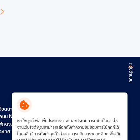
กลับด้านบน
ติดต่อเรา
ร่วมงานกับเรา
วียดนาม)
0 ถนน N16
การพัฒนาอย่างยั่งยืน
เราใช้คุกกี้เพื่อเพิ่มประสิทธิภาพ และประสบการณ์ที่ดีในการใช้
ฟุกดง,
งานเว็บไซต์ คุณสามารถเลือกตั้งค่าความยินยอมการใช้คุกกี้ได้
ประเทศ
โดยคลิก "การตั้งค่าคุกกี้" ท่านสามารถศึกษารายละเอียดเพิ่มเติม