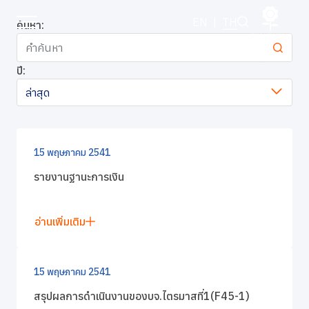
ข่าวแจ้งตลาดหลักทรัพย์
EN
|
TH
ค้นหา:
ปี:
หน้าหลัก
ล่าสุด
เกี่ยวกับเรา
ธุรกิจของเรา
15 พฤษภาคม 2541
รายงานฐานะการเงิน
แบรนด์ของเรา
อ่านเพิ่มเติม
นักลงทุนสัมพันธ์
การพัฒนาอย่างยั่งยืน
15 พฤษภาคม 2541
สรุปผลการดำเนินงานของบจ.ไตรมาสที่1(F45-1)