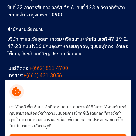
ชั้นที่ 32 อาคารซันทาวเวอร์ส ตึก A
เลขที่ 123
ถ.วิภาวดีรังสิต
เขตจตุจักร กรุงเทพฯ 10900
สำนักงานเวียดนาม
บริษัท ทานตะวันอุตสาหกรรม (เวียดนาม) จำกัด เลขที่ 47-19-2,
47-20 ถนน N16 นิคมอุตสาหกรรมฟุกดง, ชุมชนฟุกดง, อำเภอ
โก๊เดา, จังหวัดเตย์นิญ, ประเทศเวียดนาม
เบอร์ติดต่อ:
+(662) 811 4700
โทรสาร:
+(662) 431 3056
อีเมล:
info@thantawan.com
ติดต่อเรา
ร่วมงานกับเรา
การพัฒนาอย่างยั่งยืน
เราใช้คุกกี้เพื่อเพิ่มประสิทธิภาพ และประสบการณ์ที่ดีในการใช้งานเว็บไซต์
คุณสามารถเลือกตั้งค่าความยินยอมการใช้คุกกี้ได้ โดยคลิก "การตั้งค่า
คุกกี้" ท่านสามารถศึกษารายละเอียดเพิ่มเติมเกี่ยวกับประเภทของคุกกี้ได้
ใน
นโยบายการใช้งานคุกกี้