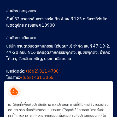
สำนักงานกรุงเทพ
ชั้นที่ 32 อาคารซันทาวเวอร์ส ตึก A
เลขที่ 123
ถ.วิภาวดีรังสิต
เขตจตุจักร กรุงเทพฯ 10900
สำนักงานเวียดนาม
บริษัท ทานตะวันอุตสาหกรรม (เวียดนาม) จำกัด เลขที่ 47-19-2,
47-20 ถนน N16 นิคมอุตสาหกรรมฟุกดง, ชุมชนฟุกดง, อำเภอ
โก๊เดา, จังหวัดเตย์นิญ, ประเทศเวียดนาม
เบอร์ติดต่อ:
+(662) 811 4700
โทรสาร:
+(662) 431 3056
อีเมล:
info@thantawan.com
ติดต่อเรา
ร่วมงานกับเรา
การพัฒนาอย่างยั่งยืน
เราใช้คุกกี้เพื่อเพิ่มประสิทธิภาพ และประสบการณ์ที่ดีในการใช้งานเว็บไซต์
คุณสามารถเลือกตั้งค่าความยินยอมการใช้คุกกี้ได้ โดยคลิก "การตั้งค่า
คุกกี้" ท่านสามารถศึกษารายละเอียดเพิ่มเติมเกี่ยวกับประเภทของคุกกี้ได้